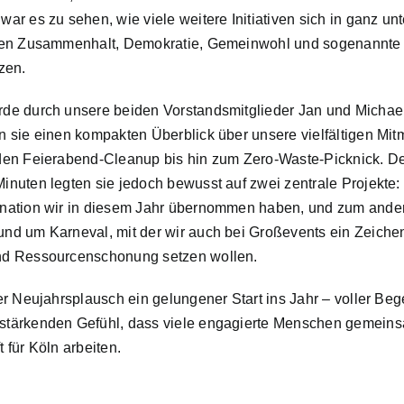
ar es zu sehen, wie viele weitere Initiativen sich in ganz un
len Zusammenhalt, Demokratie, Gemeinwohl und sogenannte „D
zen.
de durch unsere beiden Vorstandsmitglieder Jan und Michael 
n sie einen kompakten Überblick über unsere vielfältigen Mi
den Feierabend-Cleanup bis hin zum Zero-Waste-Picknick. D
inuten legten sie jedoch bewusst auf zwei zentrale Projekte
ination wir in diesem Jahr übernommen haben, und zum ande
nd um Karneval, mit der wir auch bei Großevents ein Zeichen
nd Ressourcenschonung setzen wollen.
der Neujahrsplausch ein gelungener Start ins Jahr – voller B
stärkenden Gefühl, dass viele engagierte Menschen gemeins
 für Köln arbeiten.