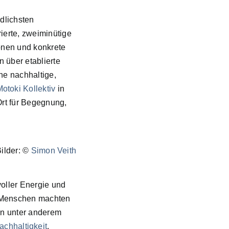
dlichsten
ierte, zweiminütige
ionen und konkrete
 über etablierte
ne nachhaltige,
otoki Kollektiv
in
Ort für Begegnung,
Bilder: ©
Simon Veith
voller Energie und
n Menschen machten
ren unter anderem
chhaltigkeit
.