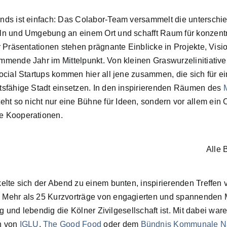
nds ist einfach: Das Colabor-Team versammelt die unterschie
ln und Umgebung an einem Ort und schafft Raum für konzentr
r Präsentationen stehen prägnante Einblicke in Projekte, Vis
mende Jahr im Mittelpunkt. Von kleinen Graswurzelinitiativen
ocial Startups kommen hier all jene zusammen, die sich für ei
tsfähige Stadt einsetzen. In den inspirierenden Räumen des
M
eht so nicht nur eine Bühne für Ideen, sondern vor allem ein 
e Kooperationen.
Alle 
elte sich der Abend zu einem bunten, inspirierenden Treffen 
 Mehr als 25 Kurzvorträge von engagierten und spannende
tig und lebendig die Kölner Zivilgesellschaft ist. Mit dabei wa
n von
IGLU
,
The Good Food
oder dem
Bündnis Kommunale Na