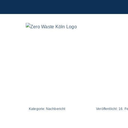
Zum
Inhalt
springen
Kategorie:
Nachbericht
Veröffentlicht:
16. F