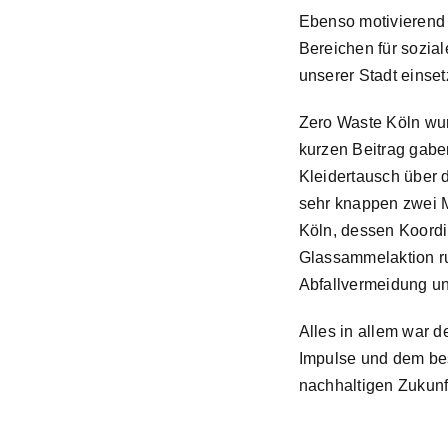
Ebenso motivierend w
Bereichen für sozia
unserer Stadt einset
Zero Waste Köln
wur
kurzen Beitrag gabe
Kleidertausch über 
sehr knappen zwei M
Köln
, dessen Koord
Glassammelaktion ru
Abfallvermeidung u
Alles in allem war 
Impulse und dem be
nachhaltigen Zukunft