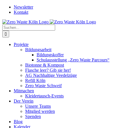
Zum
Newsletter
Inhalt
Kontakt
springen
Suche
nach:
Projekte
Bildungsarbeit
Bildungskoffer
Schulausstellung „Zero Waste Parcours“
Biotonne & Kompost
Flasche leer? Gib sie her!
AG Nachhaltige Veedelzüge
Refill Köln
Zero Waste Schweif
Mitmachen
Kleidertausch-Events
Der Verein
Unsere Teams
Mitglied werden
Spenden
Blog
Kalender